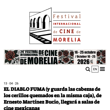
Pasar
Image
al
contenido
principal
Image
EN
M
Sho
n
mobi
men
13 · 04 · 26
EL DIABLO FUMA (y guarda las cabezas de
los cerillos quemados en la misma caja), de
Ernesto Martínez Bucio, llegará a salas de
cine mexicanas