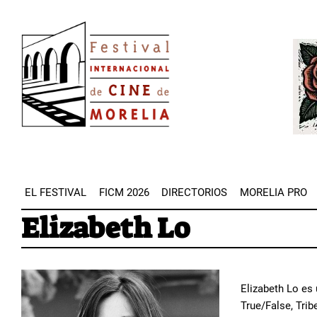
Pasar
Image
al
Imag
contenido
principal
EL FESTIVAL
FICM 2026
DIRECTORIOS
MORELIA PRO
Elizabeth Lo
Elizabeth Lo es
True/False, Trib