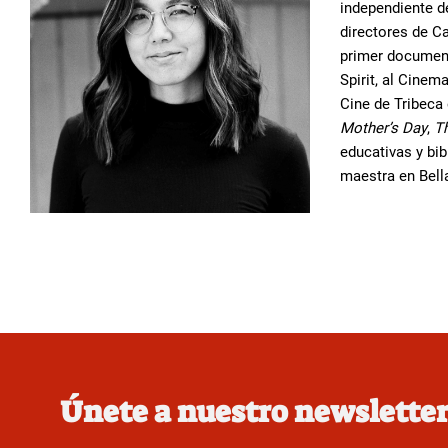
independiente de
directores de Ca
primer documen
Spirit, al Cinem
Cine de Tribeca
Mother’s
Day
,
T
educativas y bib
maestra en Bella
Únete a nuestro newslette