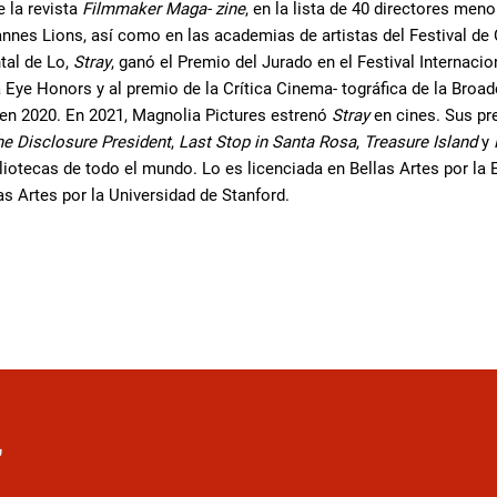
 la revista
Filmmaker Maga-
zine
, en la lista de 40 directores me
nnes Lions, así como en las academias de artistas del Festival de 
tal de Lo,
Stray
, ganó el Premio del Jurado en el Festival Internac
a Eye Honors y al premio de la Crítica Cinema- tográfica de la Broad
 en 2020. En 2021, Magnolia Pictures estrenó
Stray
en cines. Sus pr
he
Disclosure
President
,
Last
Stop
in
Santa
Rosa
,
Treasure Island
y
liotecas de todo el mundo. Lo es licenciada en Bellas Artes por la
s Artes por la Universidad de Stanford.
r