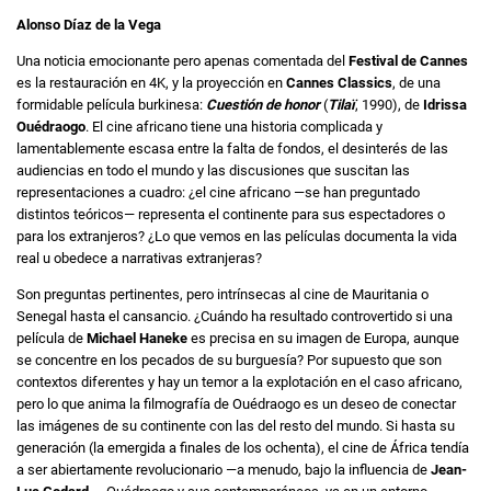
Alonso Díaz de la Vega
Una noticia emocionante pero apenas comentada del
Festival de Cannes
es la restauración en 4K, y la proyección en
Cannes Classics
, de una
formidable película burkinesa:
Cuestión de honor
(
Tilaï
, 1990), de
Idrissa
Ouédraogo
. El cine africano tiene una historia complicada y
lamentablemente escasa entre la falta de fondos, el desinterés de las
audiencias en todo el mundo y las discusiones que suscitan las
representaciones a cuadro: ¿el cine africano —se han preguntado
distintos teóricos— representa el continente para sus espectadores o
para los extranjeros? ¿Lo que vemos en las películas documenta la vida
real u obedece a narrativas extranjeras?
Son preguntas pertinentes, pero intrínsecas al cine de Mauritania o
Senegal hasta el cansancio. ¿Cuándo ha resultado controvertido si una
película de
Michael Haneke
es precisa en su imagen de Europa, aunque
se concentre en los pecados de su burguesía? Por supuesto que son
contextos diferentes y hay un temor a la explotación en el caso africano,
pero lo que anima la filmografía de Ouédraogo es un deseo de conectar
las imágenes de su continente con las del resto del mundo. Si hasta su
generación (la emergida a finales de los ochenta), el cine de África tendía
a ser abiertamente revolucionario —a menudo, bajo la influencia de
Jean-