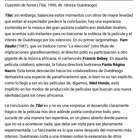
Cuestión de honor
(
Tilaï
, 1990, dir. Idrissa Ouédraogo)
Tilaï
, sin embargo, balancea estos momentos con otros de mayor levedad
que evitan al espectador predecir la conclusión; hay una esperanza
sostenida en la música del gran jazzista sudafricano Abdullah Ibrahim,
que acentúa solo instantes para no traicionar la sutileza de la película y el
interés de Ouédraogo por los silencios. En su primer largometraje,
Yam
Daabo
(1987), que se traduce como “La elección” (otro título de
implicaciones grandilocuentes), el director pidió su participación a otro
gigante de la música africana, el camerunés
Francis Bebey
. En aquella
película colaboró, además, la futura directora burkinesa
Fanta Régina
Nacro
. Esta breve desviación hacia los colaboradores de Ouédraogo
demuestra una especie de panafricanismo que, si bien no es tan explícito
como lo llegó a ser en las películas de, digamos,
Med Hondo
, está
implícito en los modos de producción de películas que buscan una nueva
identidad para los cines africanos.
La conclusión de
Tilaï
es y no es una sorpresa: el desarrollo claramente
trágico de la película nos dice adónde podría conducirse todo, pero
sucede de una manera tan repentina, en un plano abierto donde parece
que no va a acontecer nada, que debe ser vista para ser plenamente
experimentada. Lo fascinante es lo que viene después del momento más
intenso: Ouédraogo corta a una imagen sobre la esperanza de otros