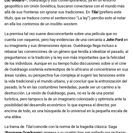
Luc Godard
—, Ouédraogo y sus contemporáneos, ya en un entorno
geopolítico sin Unión Soviética, buscaron conectarse con el mundo más
allá de sus fronteras sin ignorar sus tradiciones. En
Tilaï
(prefiero este
título, que se traduce como el sentencioso “La ley”) percibo esto al notar
en ella los contornos de un insólito
western
.
La premisa tal vez suene desconcertante sobre una película que no
cuenta con vaqueros, pero hay evidencias de una cercanía a
John Ford
en
su imaginería y sus dimensiones épicas. Ouédraogo llega incluso a
rebasar las convenciones de un género que tendía a idealizar el pasado, al
preguntarnos si la tradición y la ley son más importantes que la felicidad
de los individuos. Aunque en su tiempo hubo discusiones sobre si el cine
de Ouédraogo sostenía estereotipos de lo africano al concentrarse en sus
áreas rurales, su perspectiva fue compleja al sugerir las tensiones entre
la vida tradicional y el mundo urbano, y al concluir que la entronización del
pasado, la fe en las costumbres heredadas, puede ser un camino a la
destrucción. La visión de Ouédraogo, pues, no es la de una postal
turística, pero tampoco la de un imaginario colonizado y optimista ante la
posibilidad del desarrollo económico: lo que expresa el director, por
encima de todo, es una búsqueda de lo universal en la pequeña escala de
una aldea.
La trama de
Tilaï
coincide con la norma de la tragedia clásica: Saga
(
Rasmane Ouedraogo
) regresa a su pueblo tras ser exiliado por rechazar