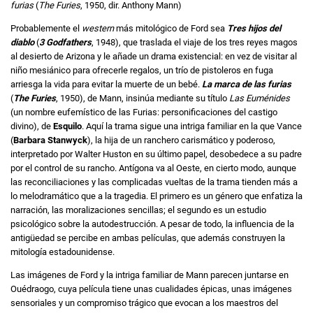
furias
(
The Furies
, 1950, dir. Anthony Mann)
Probablemente el
western
más mitológico de Ford sea
Tres hijos del
diablo
(
3 Godfathers
, 1948), que traslada el viaje de los tres reyes magos
al desierto de Arizona y le añade un drama existencial: en vez de visitar al
niño mesiánico para ofrecerle regalos, un trío de pistoleros en fuga
arriesga la vida para evitar la muerte de un bebé.
La marca de las furias
(
The Furies
, 1950), de Mann, insinúa mediante su título
Las Euménides
(un nombre eufemístico de las Furias: personificaciones del castigo
divino), de
Esquilo
. Aquí la trama sigue una intriga familiar en la que Vance
(
Barbara Stanwyck
), la hija de un ranchero carismático y poderoso,
interpretado por Walter Huston en su último papel, desobedece a su padre
por el control de su rancho. Antígona va al Oeste, en cierto modo, aunque
las reconciliaciones y las complicadas vueltas de la trama tienden más a
lo melodramático que a la tragedia. El primero es un género que enfatiza la
narración, las moralizaciones sencillas; el segundo es un estudio
psicológico sobre la autodestrucción. A pesar de todo, la influencia de la
antigüedad se percibe en ambas películas, que además construyen la
mitología estadounidense.
Las imágenes de Ford y la intriga familiar de Mann parecen juntarse en
Ouédraogo, cuya película tiene unas cualidades épicas, unas imágenes
sensoriales y un compromiso trágico que evocan a los maestros del