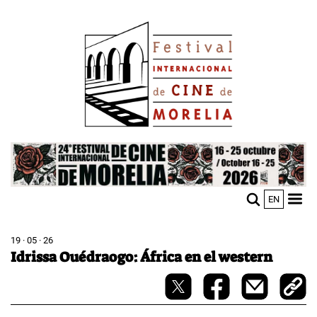
Pasar
Image
al
contenido
principal
Image
EN
M
Sho
n
mobi
men
19 · 05 · 26
Idrissa Ouédraogo: África en el western