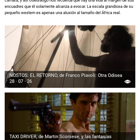
cámara, y así Ouédraogo nos recuerda que hay una vida al margen de sus
encuadres que él solamente alcanza a evocar. La escala grandiosa de su
pequeño western es apenas una alusión al tamaño del África real.
NOSTOS: EL RETORNO, de Franco Piavoli: Otra Odisea
28 · 07 · 26
TAXI DRIVER, de Martin Scorsese, y las fantasías