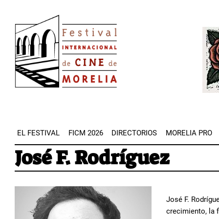
Pasar
Image
al
Imag
contenido
principal
EL FESTIVAL
FICM 2026
DIRECTORIOS
MORELIA PRO
José F. Rodríguez
José F. Rodrígue
crecimiento, la