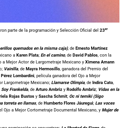
er
ron parte de la programación y Selección Oficial del
23
cerillos quemados en la misma caja)
, de
Ernesto Martínez
exicano a
Karen Plata
;
En el camino
, de
David Pablos
, con la
to a Mejor Actor de Largometraje Mexicano y
Ximena Amann
o;
Vainilla
, de
Mayra Hermosillo
, ganadora del Premio del
 Pérez Lombardini
, película ganadora del Ojo a Mejor
jor Largometraje Mexicano;
Llamarse Olimpia
, de
Indira Cato
,
;
Soy Frankelda
, de
Arturo Ambriz
y
Rodolfo Ambriz
;
Vidas en la
riela Rojas Bustos
y
Sascha Schmit
;
Oc ni temiki (Sigo
a torreta en llamas
, de
Humberto Flores Jáuregui
;
Las voces
del Ojo a Mejor Cortometraje Documental Mexicano, y
Mujer de
on una nominación se encuentran:
La libertad de Fierro
, de