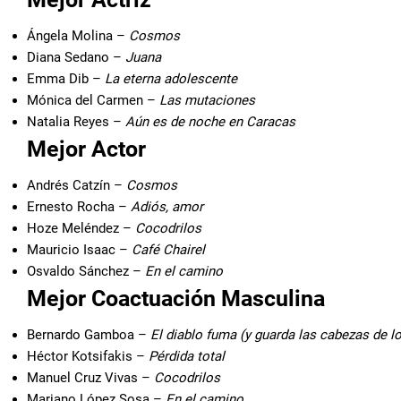
Ángela Molina –
Cosmos
Diana Sedano –
Juana
Emma Dib –
La eterna adolescente
Mónica del Carmen –
Las mutaciones
Natalia Reyes –
Aún es de noche en Caracas
Mejor Actor
Andrés Catzín –
Cosmos
Ernesto Rocha –
Adiós, amor
Hoze Meléndez –
Cocodrilos
Mauricio Isaac –
Café Chairel
Osvaldo Sánchez –
En el camino
Mejor Coactuación Masculina
Bernardo Gamboa –
El diablo fuma (y guarda las cabezas de 
Héctor Kotsifakis –
Pérdida total
Manuel Cruz Vivas –
Cocodrilos
Mariano López Sosa –
En el camino