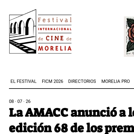
Pasar
Image
al
Imag
contenido
principal
EL FESTIVAL
FICM 2026
DIRECTORIOS
MORELIA PRO
08 · 07 · 26
La AMACC anunció a l
edición 68 de los prem