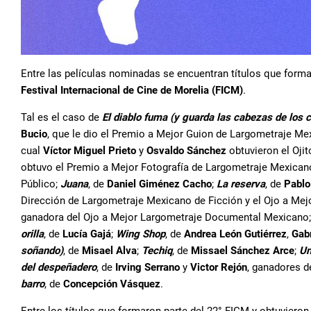
Entre las películas nominadas se encuentran títulos que forma
Festival Internacional de Cine de Morelia (FICM)
.
Tal es el caso de
El diablo fuma (y guarda las cabezas de los 
Bucio
, que le dio el Premio a Mejor Guion de Largometraje M
cual
Víctor Miguel Prieto
y
Osvaldo Sánchez
obtuvieron el Oji
obtuvo el Premio a Mejor Fotografía de Largometraje Mexican
Público;
Juana
, de
Daniel Giménez Cacho
;
La reserva
, de
Pablo
Dirección de Largometraje Mexicano de Ficción y el Ojo a Me
ganadora del Ojo a Mejor Largometraje Documental Mexicano
orilla
, de
Lucía Gajá
;
Wing Shop
, de
Andrea León Gutiérrez
,
Gab
soñando)
, de
Misael Alva
;
Techiq
, de
Missael Sánchez Arce
;
Un
del despeñadero
, de
Irving Serrano
y
Victor Rejón
, ganadores 
barro
, de
Concepción Vásquez
.
Entre los títulos que formaron parte del 22° FICM y obtuvier