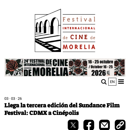
Pasar
Image
al
contenido
principal
Image
EN
M
Sho
n
mobi
men
03 · 03 · 26
Llega la tercera edición del Sundance Film
Festival: CDMX a Cinépolis