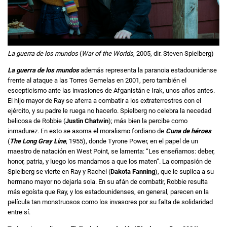
La guerra de los mundos
(
War of the Worlds
, 2005, dir. Steven Spielberg)
La guerra de los mundos
además representa la paranoia estadounidense
frente al ataque a las Torres Gemelas en 2001, pero también el
escepticismo ante las invasiones de Afganistán e Irak, unos años antes.
El hijo mayor de Ray se aferra a combatir a los extraterrestres con el
ejército, y su padre le ruega no hacerlo. Spielberg no celebra la necedad
belicosa de Robbie (
Justin Chatwin
); más bien la percibe como
inmadurez. En esto se asoma el moralismo fordiano de
Cuna de héroes
(
The Long Gray Line
, 1955), donde Tyrone Power, en el papel de un
maestro de natación en West Point, se lamenta: “Les enseñamos: deber,
honor, patria, y luego los mandamos a que los maten”. La compasión de
Spielberg se vierte en Ray y Rachel (
Dakota Fanning
), que le suplica a su
hermano mayor no dejarla sola. En su afán de combatir, Robbie resulta
más egoísta que Ray, y los estadounidenses, en general, parecen en la
película tan monstruosos como los invasores por su falta de solidaridad
entre sí.