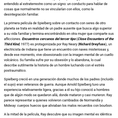
entendido al extraterrestre como un signo: un conducto para hablar de
cosas que normalmente no se vincularían con ellos, como la
desintegración familiar.
La primera película de Spielberg sobre un contacto con seres de otro
planeta se trata en realidad de un padre ausente que busca algo superior
a su vida familiar y termina encontrándolo en otra mujer que comparte sus
aflicciones.
Encuentros cercanos del tercer tipo
(
Close Encounters of the
Third Kind
, 1977) es protagonizada por Ray Neary (
Richard Dreyfuss
), un
electricista de Indiana que tiene un encuentro con naves misteriosas y,
desde ese momento, vive obsesionado con la imagen mental de un cuello
volcánico. Su familia sufre por su obsesión y lo abandona, lo cual
describe sutilmente la historia de un hombre luchando con el estrés
postraumático.
Spielberg creció en una generación donde muchos de los padres (incluido
el suyo) eran veteranos de guerra. Aunque Arnold Spielberg tuvo una
experiencia relativamente ligera, gracias a él su hijo conoció a hombres
que de algún modo se quedaron allá, donde mataron y casi murieron. Ray
parece representar a quienes volvieron cambiados de Normandía y
Midway: cuerpos huecos que aliviaban los malos recuerdos con bourbon.
A la mitad de la película, Ray descubre que su imagen mental es idéntica