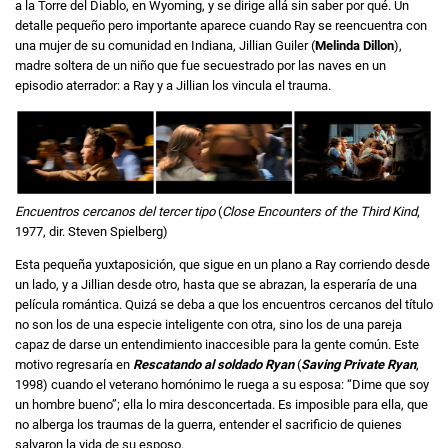
a la Torre del Diablo, en Wyoming, y se dirige allá sin saber por qué. Un
detalle pequeño pero importante aparece cuando Ray se reencuentra con
una mujer de su comunidad en Indiana, Jillian Guiler (
Melinda Dillon
),
madre soltera de un niño que fue secuestrado por las naves en un
episodio aterrador: a Ray y a Jillian los vincula el trauma.
Encuentros cercanos del tercer tipo
(
Close Encounters of the Third Kind
,
1977, dir. Steven Spielberg)
Esta pequeña yuxtaposición, que sigue en un plano a Ray corriendo desde
un lado, y a Jillian desde otro, hasta que se abrazan, la esperaría de una
película romántica. Quizá se deba a que los encuentros cercanos del título
no son los de una especie inteligente con otra, sino los de una pareja
capaz de darse un entendimiento inaccesible para la gente común. Este
motivo regresaría en
Rescatando al soldado Ryan
(
Saving Private Ryan
,
1998) cuando el veterano homónimo le ruega a su esposa: “Dime que soy
un hombre bueno”; ella lo mira desconcertada. Es imposible para ella, que
no alberga los traumas de la guerra, entender el sacrificio de quienes
salvaron la vida de su esposo.