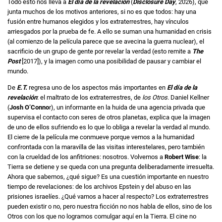
Todo esto nos lleva a
El día de la revelación
(
Disclosure Day
, 2026), que
junta muchos de los motivos anteriores, si no es que todos: hay una
fusión entre humanos elegidos y los extraterrestres, hay vínculos
arriesgados por la prueba de fe. A ello se suman una humanidad en crisis
(al comienzo de la película parece que se avecina la guerra nuclear), el
sacrificio de un grupo de gente por revelar la verdad (esto remite a
The
Post
[2017]), y la imagen como una posibilidad de pausar y cambiar el
mundo.
De
E.T.
regresa uno de los aspectos más importantes en
El día de la
revelación
: el maltrato de los extraterrestres, de
los Otros
. Daniel Kellner
(
Josh O’Conno
r), un informante en la huida de una agencia privada que
supervisa el contacto con seres de otros planetas, explica que la imagen
de uno de ellos sufriendo es lo que lo obliga a revelar la verdad al mundo.
El cierre de la película me conmueve porque vemos a la humanidad
confrontada con la maravilla de las visitas interestelares, pero también
con la crueldad de los anfitriones: nosotros. Volvemos a
Robert Wise
: la
Tierra se detiene y se queda con una pregunta deliberadamente irresuelta.
Ahora que sabemos, ¿qué sigue? Es una cuestión importante en nuestro
tiempo de revelaciones: de los archivos Epstein y del abuso en las
prisiones israelíes. ¿Qué vamos a hacer al respecto? Los extraterrestres
pueden existir o no, pero nuestra ficción no nos habla de ellos, sino de los
Otros con los que no logramos comulgar aquí en la Tierra. El cine no