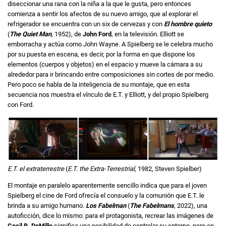
diseccionar una rana con la niña a la que le gusta, pero entonces
comienza a sentir los afectos de su nuevo amigo, que al explorar el
refrigerador se encuentra con un six de cervezas y con
El hombre quieto
(
The Quiet Man
, 1952), de
John Ford
, en la televisión. Elliott se
emborracha y actúa como John Wayne. A Spielberg se le celebra mucho
por su puesta en escena, es decir, por la forma en que dispone los
elementos (cuerpos y objetos) en el espacio y mueve la cámara a su
alrededor para ir brincando entre composiciones sin cortes de por medio.
Pero poco se habla de la inteligencia de su montaje, que en esta
secuencia nos muestra el vínculo de E.T. y Elliott, y del propio Spielberg
con Ford.
E.T. el extraterrestre
(
E.T. the Extra-Terrestrial
, 1982, Steven Spielber)
El montaje en paralelo aparentemente sencillo indica que para el joven
Spielberg el cine de Ford ofrecía el consuelo y la comunión que E.T. le
brinda a su amigo humano.
Los Fabelman
(
The Fabelmans
, 2022), una
autoficción, dice lo mismo: para el protagonista, recrear las imágenes de
Cecil B. DeMille
significa una posibilidad de controlar su entorno, pero en