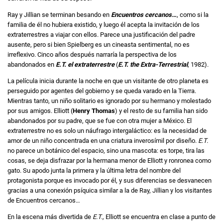
Ray y Jillian se terminan besando en
Encuentros cercanos…
, como si la
familia de él no hubiera existido, y luego él acepta la invitación de los
extraterrestres a viajar con ellos. Parece una justificación del padre
ausente, pero si bien Spielberg es un cineasta sentimental, no es
irreflexivo. Cinco años después narraría la perspectiva de los
abandonados en
E.T. el extraterrestre
(
E.T. the Extra-Terrestrial
, 1982).
La película inicia durante la noche en que un visitante de otro planeta es
perseguido por agentes del gobierno y se queda varado en la Tierra.
Mientras tanto, un niño solitario es ignorado por su hermano y molestado
por sus amigos. Elliott (
Henry Thomas
) y el resto de su familia han sido
abandonados por su padre, que se fue con otra mujer a México. El
extraterrestre no es solo un náufrago intergaláctico: es la necesidad de
amor de un niño concentrada en una criatura inverosímil por diseño.
E.T.
no parece un botánico del espacio, sino una mascota: es torpe, tira las
cosas, se deja disfrazar por la hermana menor de Elliott y ronronea como
gato. Su apodo junta la primera y la última letra del nombre del
protagonista porque es invocado por él, y sus diferencias se desvanecen
gracias a una conexión psíquica similar a la de Ray, Jillian y los visitantes
de Encuentros cercanos…
En la escena más divertida de
E.T.,
Elliott se encuentra en clase a punto de