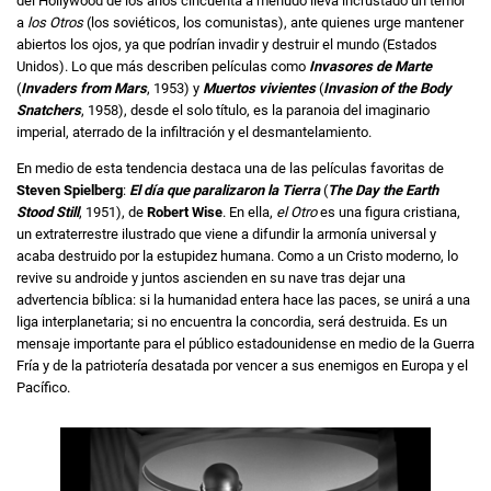
del Hollywood de los años cincuenta a menudo lleva incrustado un temor
a
los Otros
(los soviéticos, los comunistas), ante quienes urge mantener
abiertos los ojos, ya que podrían invadir y destruir el mundo (Estados
Unidos). Lo que más describen películas como
Invasores de Marte
(
Invaders from Mars
, 1953) y
Muertos vivientes
(
Invasion of the Body
Snatchers
, 1958), desde el solo título, es la paranoia del imaginario
imperial, aterrado de la infiltración y el desmantelamiento.
En medio de esta tendencia destaca una de las películas favoritas de
Steven Spielberg
:
El día que paralizaron la Tierra
(
The Day the Earth
Stood Still
, 1951), de
Robert Wise
. En ella,
el Otro
es una figura cristiana,
un extraterrestre ilustrado que viene a difundir la armonía universal y
acaba destruido por la estupidez humana. Como a un Cristo moderno, lo
revive su androide y juntos ascienden en su nave tras dejar una
advertencia bíblica: si la humanidad entera hace las paces, se unirá a una
liga interplanetaria; si no encuentra la concordia, será destruida. Es un
mensaje importante para el público estadounidense en medio de la Guerra
Fría y de la patriotería desatada por vencer a sus enemigos en Europa y el
Pacífico.