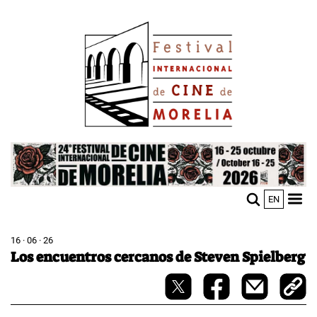
Pasar
Image
al
contenido
principal
Image
EN
M
Sho
n
mobi
men
16 · 06 · 26
Los encuentros cercanos de Steven Spielberg