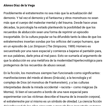
Alonso Díaz de la Vega
Posiblemente el extraterrestre no sea más que la actualización del
demonio. Y tal vez el demonio y el fantasma y otros monstruos no sean
más que el cuerpo del malestar mental y del trauma. Desde hace unas
décadas, la psicología ha estado planteando la posibilidad de que los
recuerdos de abducción sean una forma de reprimir un episodio
insoportable. En la cultura popular se ha difundido tanto la idea de que los
extraterrestres insertan sondas por los orificios del cuerpo humano, que
en un episodio de
Los Simpson
(
The Simpsons,
1989) Homero es
secuestrado por una nave espacial y comienza a bajarse el pantalón para,
en sus palabras, darle prisa al mal paso. Esto se sumaría al argumento de
que la abducción es una metáfora de la modernidad hipertecnológica para
protegernos de los recuerdos de abuso sexual.
En la ficción, los monstruos siempre han funcionado como significantes:
manifestaciones del miedo al deseo (Drácula); a la tecnología y el
complejo de Dios (el monstruo de Frankenstein), y a las culturas
interpretadas desde la mirada occidental —racista— como mágicas (la
Momia). Si bien el secuestro a bordo de una nave espacial para
experimentar con las víctimas describe el trauma de la invasión corporal,
el extraterrestre por sí mismo es un símbolo de otredad. La ciencia ficción