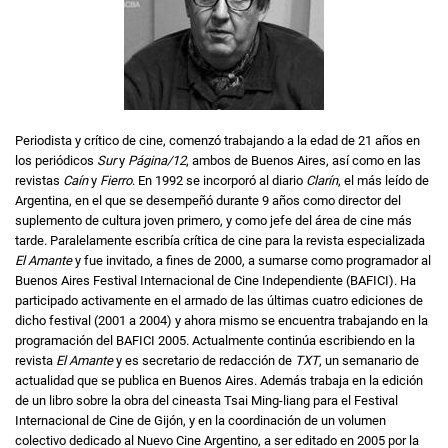
Periodista y crítico de cine, comenzó trabajando a la edad de 21 años en
los periódicos
Sur
y
Página/12
, ambos de Buenos Aires, así como en las
revistas
Caín
y
Fierro
. En 1992 se incorporó al diario
Clarín
, el más leído de
Argentina, en el que se desempeñó durante 9 años como director del
suplemento de cultura joven primero, y como jefe del área de cine más
tarde. Paralelamente escribía crítica de cine para la revista especializada
El Amante
y fue invitado, a fines de 2000, a sumarse como programador al
Buenos Aires Festival Internacional de Cine Independiente (BAFICI). Ha
participado activamente en el armado de las últimas cuatro ediciones de
dicho festival (2001 a 2004) y ahora mismo se encuentra trabajando en la
programación del BAFICI 2005. Actualmente continúa escribiendo en la
revista
El Amante
y es secretario de redacción de
TXT
, un semanario de
actualidad que se publica en Buenos Aires. Además trabaja en la edición
de un libro sobre la obra del cineasta Tsai Ming-liang para el Festival
Internacional de Cine de Gijón, y en la coordinación de un volumen
colectivo dedicado al Nuevo Cine Argentino, a ser editado en 2005 por la