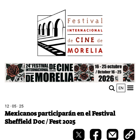
Pasar
Image
al
contenido
principal
Image
EN
M
Sho
n
mobi
men
12 · 05 · 25
Mexicanos participarán en el Festival
Sheffield Doc / Fest 2025