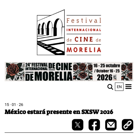
Pasar
Image
al
contenido
principal
Image
EN
M
Sho
n
mobi
men
15 · 01 · 26
México estará presente en SXSW 2026