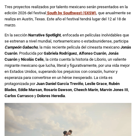
Tres proyectos realizados por talento mexicano serán presentados en la
edición 2026 del festival
South by Southwest (SXSW)
, que anualmente se
realiza en Austin, Texas. Este año el festival tendrá lugar del 12 al 18 de
marzo.
En la sección
Narrative Spotlight
, enfocada en películas inolvidables que
se estrenan a nivel mundial, norteamericano o estadounidense, participa
Campeón Gabacho
, la más reciente película del cineasta mexicano
Jonás
Cuarón
. Producida por
Gabriela Rodríguez
,
Alfonso Cuarón
,
Jonás
Cuarón
y
Nicolás Celis
, la cinta cuenta la historia de Liborio, un valiente
migrante mexicano que lucha, literal y figurativamente, por una vida mejor
en Estados Unidos, superando los prejuicios con corazón, humor y
esperanza para convertirse en un héroe inesperado. La cinta es
protagonizada por
Juan Daniel García Treviño
,
Leslie Grace
,
Rubén
Blades
,
Eddie Marsan
,
Rosario Dawson
,
Cheech Marin
,
Marvin Jones III
,
Carlos Carrasco
y
Dolores Heredia
.