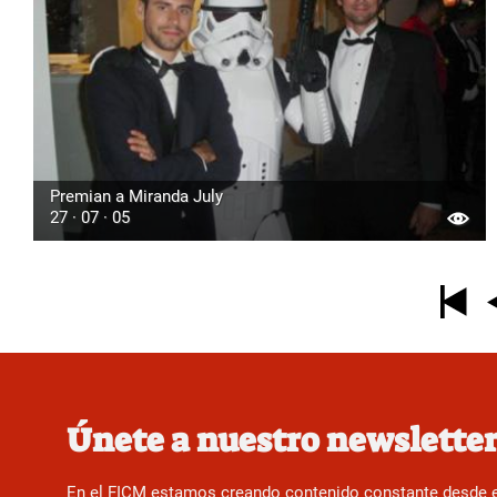
Premian a Miranda July
27 · 07 · 05
Paginación
Únete a nuestro newslette
En el FICM estamos creando contenido constante desde el f