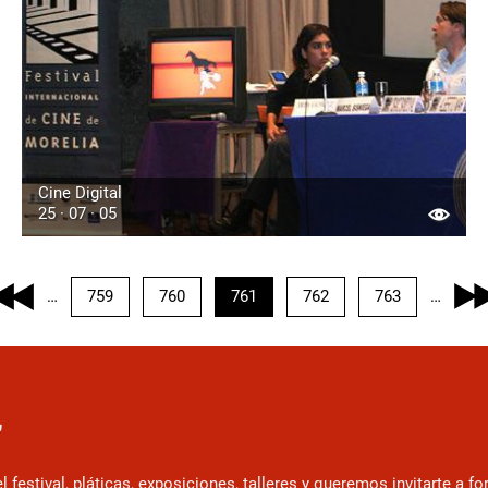
Cine Digital
25 · 07 · 05
Page
759
Page
760
Página
761
Page
762
Page
763
…
…
actual
r
estival, pláticas, exposiciones, talleres y queremos invitarte a f