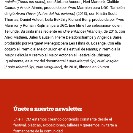
soleils
(
Todos los soles
), con Stefano Accorsi, Neri Marcorè, Clotilde
Courau y Anouk Aimée, producido por Yves Marmion para UGC. También
dirigió
Avant l’hiver
(
Antes del frío invierno
) (2013), con Kristin Scott
Thomas, Daniel Auteuil, Leila Bekthi y Richard Berry, producida por Yves
Marmion y Romain Rojtman para UGC. Ese filme fue selecciona- do en
Telluride. Su cinta más reciente es
Une enfance
(
Infancia
), de 2015, con
Alexi Mathieu, Jules Gauzelin, Pierre Deladonchamps y Angelica Sarre,
producido por Margaret Menegoz para Les Films du Losange. Con ella
obtuvo el Premio al Mejor Guion en el Festival de Namur, y Premio a la
Mejor Película y Premio al Mejor Actor en el Festival de Chicago.
Igualmente, es autor del documental
Louis-Marcel Opi, curé vosgien
[
Louis-Marcel Opi, cura vosguiano
], de 2018, filmada en 26 mm.
Únete a nuestro newsletter
En el FICM estamos creando contenido constante desde el
festival, pláticas, exposiciones, talleres y queremos invitarte a
formar parte de la comunidad.