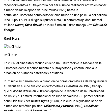
En 2004, el cineasta portugués recibió la Medalla de la Filmoteca en
reconocimiento a su trayectoria por ser el único realizador activo en haber
filmado desde la época del cine mudo (1929) hasta la
actualidad. Comenzó como actor de cine mudo en una película del italiano
Rino Lupo. En 1931 dirigió su primer cinta, un cortometraje documental
titulado
Douro, faina fluvial
. En 2015 filmó su último trabajo,
Um Século de
Energia
.
Raúl Ruiz
Raúl Ruiz
En 2005, el cineasta y teórico chileno Raúl Ruiz recibió la Medalla de la
Filmoteca como reconocimiento a su trayectoria y contribución a la
creación de historias estéticas y artísticas.
Ruiz inició su carrera con la creación de obras dramáticas de vanguardia y
su debut en el cine fue con el cortometraje
La maleta
, de 1963, trabajo
que pudo finalizarse en 2008 con apoyo de la Cineteca de la Universidad
de Chile y el Festival Internacional de Cine de Valdivia. Su primer película
concluida fue
Tres tristes tigres
(1968), a la cual le siguió una serie de
cintas con temática política:
Militarismo y tortura
(1969),
La colonia
penal
(1970), y
¡Qué hacer!
(1972).