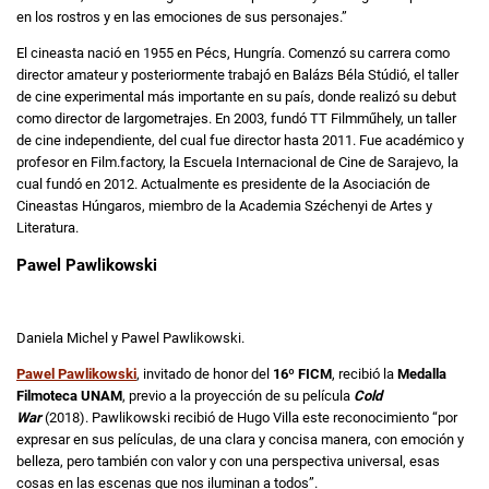
en los rostros y en las emociones de sus personajes.”
El cineasta nació en 1955 en Pécs, Hungría. Comenzó su carrera como
director amateur y posteriormente trabajó en Balázs Béla Stúdió, el taller
de cine experimental más importante en su país, donde realizó su debut
como director de largometrajes. En 2003, fundó TT Filmműhely, un taller
de cine independiente, del cual fue director hasta 2011. Fue académico y
profesor en Film.factory, la Escuela Internacional de Cine de Sarajevo, la
cual fundó en 2012. Actualmente es presidente de la Asociación de
Cineastas Húngaros, miembro de la Academia Széchenyi de Artes y
Literatura.
Pawel Pawlikowski
Daniela Michel y Pawel Pawlikowski.
Pawel Pawlikowski
, invitado de honor del
16º FICM
, recibió la
Medalla
Filmoteca UNAM
, previo a la proyección de su película
Cold
War
(2018). Pawlikowski recibió de Hugo Villa este reconocimiento “por
expresar en sus películas, de una clara y concisa manera, con emoción y
belleza, pero también con valor y con una perspectiva universal, esas
cosas en las escenas que nos iluminan a todos”.