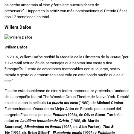
ha hecho amar más al cine y fortalece nuestro deseo de
preservarlo”. Huppert es la actriz con más nominaciones al Premio César,
con 17 menciones en total.
Willem Dafoe
Willem Dafoe
En 2016, Willem Dafoe recibió la Medalla de la Filmoteca de la UNAM “por
su versátil actuación de personajes que habitan una vasta y rica
filmografía. Fuente de emociones memorables con su cuerpo, rostro,
mirada y gesto que transmiten casi todo en este hondo sueño que es el
cine”.
El actor estadounidense de cine y teatro, coproductor y miembro fundador
de la compañía teatral The Wooster Group Theatre de Nueva York. Debutó
en el cine con la película
La puerta del cielo
(1980), de
Michael Cimino
.
Fue nominado al Oscar como Mejor Actor de Reparto por su papel del
sargento Elías en la película
Platoon
(1986), de
Oliver Stone
. También
actuó en
La última tentación de Cristo
, (1988, dir.
Martin
Scorsese
),
Mississippi en llamas
(1988, dir.
Alan Parker
),
Tom &
Viv
(1994, dir.
Brian Gilbert
),
El paciente inglés
(1996) y
Psicópata