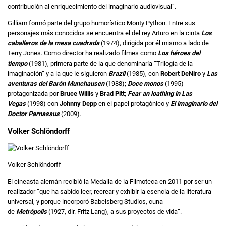
contribución al enriquecimiento del imaginario audiovisual”.
Gilliam formó parte del grupo humorístico Monty Python. Entre sus
personajes más conocidos se encuentra el del rey Arturo en la cinta
Los
caballeros de la mesa cuadrada
(1974), dirigida por él mismo a lado de
Terry Jones. Como director ha realizado filmes como
Los héroes del
tiempo
(1981), primera parte de la que denominaría “Trilogía de la
imaginación” y a la que le siguieron
Brazil
(1985), con
Robert DeNiro
y
Las
aventuras del Barón Munchausen
(1988);
Doce monos
(1995)
protagonizada por
Bruce Willis
y
Brad Pitt
;
Fear an loathing in Las
Vegas
(1998) con
Johnny Depp
en el papel protagónico y
El imaginario del
Doctor Parnassus
(2009).
Volker Schlöndorff
Volker Schlöndorff
El cineasta alemán recibió la Medalla de la Filmoteca en 2011 por ser un
realizador “que ha sabido leer, recrear y exhibir la esencia de la literatura
universal, y porque incorporó Babelsberg Studios, cuna
de
Metrópolis
(1927, dir. Fritz Lang), a sus proyectos de vida”.