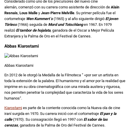
Considerado como uno de los precursores del nuevo cine
alemán, comenzó con su carrera como asistente de dirección de
Alain
Resnais
,
Lous Malle
y
Jean-Pierre Melville
. Su primer película fue el
cortometraje
Wen Kummert´s
(1965) y al año siguiente dirigió
El joven
Törless
(1966) seguida de
Mord und Totschlang
en 1967. En 1979
realizó
El tambor de hojalata
, ganadora de el Oscar a Mejor Película
Extranjera y la Palma de Oro en el Festival de Cannes.
Abbas Kiarostami
Abbas Kiarostami
En 2012 de le otorgó la Medalla de la Filmoteca ” «por ser un artista en
toda la extensión de la palabra. El humanismo y el amor por la realidad que
imprime en su obra cinematográfica con una mirada austera y rigurosa,
nos permiten penetrar la complejidad que caracteriza la vida de los seres
humanos”.
Kiarostami
es parte de la corriente conocida como la Nueva ola de cine
iraní surgida en 1970. Su carrera inició con el cortometraje
El pan y la
calle
(1970). Su consagración llegó en 1997 con
El sabor de las
cerezas
, ganadora de la Palma de Oro del Festival de Cannes.