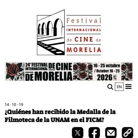
Pasar
Image
al
contenido
principal
Image
EN
M
Sho
n
mobi
men
14 · 10 · 19
¿Quiénes han recibido la Medalla de la
Filmoteca de la UNAM en el FICM?