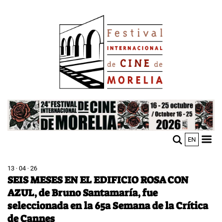
Pasar
Image
al
contenido
principal
Image
EN
M
Sho
n
mobi
men
13 · 04 · 26
SEIS MESES EN EL EDIFICIO ROSA CON
AZUL, de Bruno Santamaría, fue
seleccionada en la 65a Semana de la Crítica
de Cannes