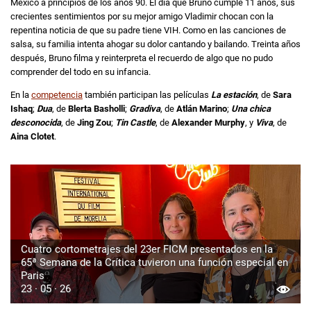
México a principios de los años 90. El día que Bruno cumple 11 años, sus
crecientes sentimientos por su mejor amigo Vladimir chocan con la
repentina noticia de que su padre tiene VIH. Como en las canciones de
salsa, su familia intenta ahogar su dolor cantando y bailando. Treinta años
después, Bruno filma y reinterpreta el recuerdo de algo que no pudo
comprender del todo en su infancia.
En la
competencia
también participan las películas
La estación
, de
Sara
Ishaq
;
Dua
, de
Blerta Basholli
;
Gradiva
, de
Atlán Marino
;
Una chica
desconocida
, de
Jing Zou
;
Tin Castle
, de
Alexander Murphy
, y
Viva
, de
Aina Clotet
.
Cuatro cortometrajes del 23er FICM presentados en la
65ª Semana de la Crítica tuvieron una función especial en
Paris
23 · 05 · 26