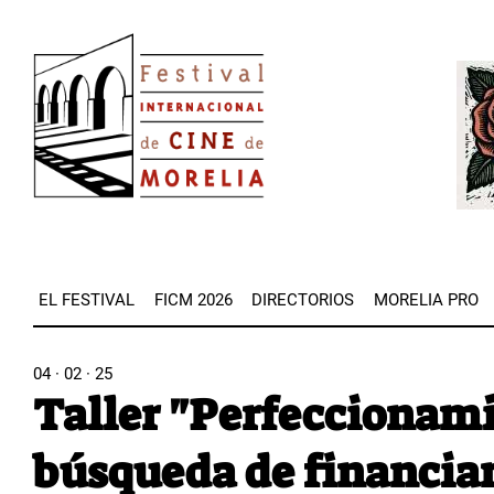
Pasar
Image
al
Imag
contenido
principal
EL FESTIVAL
FICM 2026
DIRECTORIOS
MORELIA PRO
04 · 02 · 25
Taller "Perfeccionami
búsqueda de financia