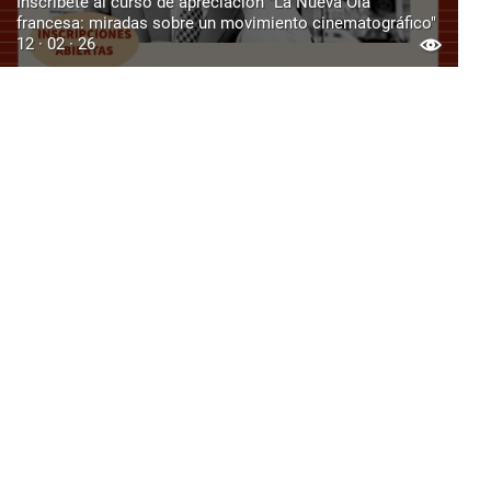
Inscríbete al curso de apreciación "La Nueva Ola
francesa: miradas sobre un movimiento cinematográfico"
12 · 02 · 26