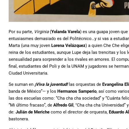
Por su parte,
Virginia
(
Yolanda Varela
) es una guapa joven que
entusiasmes demasiado es del Politécnico…y si vas a estudiar e
Marta (una muy joven
Lorena Velázquez
) a quien Che Che elig
reina de los estudiantes, aunque Lupe deja las trencitas y los 
sensualidad para sorprender a los rivales en amores. El compue
final, estudiantes del Poli y de la UNAM y jugadores se herman
Ciudad Universitaria.
Se suman en
¡Viva la juventud!
las orquestas de
Evangelina El
banda de México”— y los
Hermanos Samperio
, así como vario
las dos escuelas como: “Cha cha cha sociedad” y “Cuánta feli
“Mi último fracaso”, de
Alfredo Gil
, "Cha cha cha Universidad” y
de:
Julián de Meriche
como el director de orquesta,
Eduardo A
bastonera.