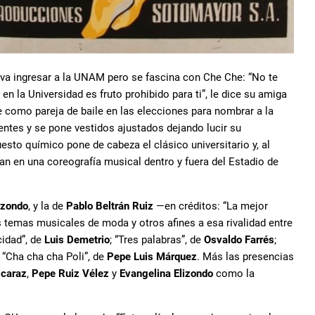
 va ingresar a la UNAM pero se fascina con Che Che: “No te
n la Universidad es fruto prohibido para ti”, le dice su amiga
e como pareja de baile en las elecciones para nombrar a la
lentes y se pone vestidos ajustados dejando lucir su
sto químico pone de cabeza el clásico universitario y, al
an en una coreografía musical dentro y fuera del Estadio de
izondo
, y la de
Pablo Beltrán Ruiz
—en créditos: “La mejor
s temas musicales de moda y otros afines a esa rivalidad entre
cidad”, de
Luis Demetrio
; “Tres palabras”, de
Osvaldo Farrés
;
 “Cha cha cha Poli”, de
Pepe Luis Márquez
. Más las presencias
lcaraz
,
Pepe Ruiz Vélez
y
Evangelina Elizondo
como la