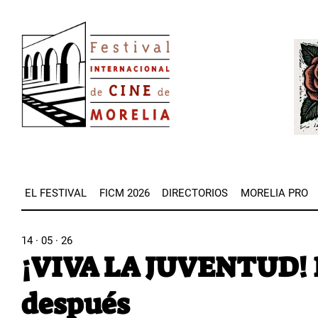
Pasar
Image
al
Imag
contenido
principal
EL FESTIVAL
FICM 2026
DIRECTORIOS
MORELIA PRO
14 · 05 · 26
¡VIVA LA JUVENTUD! 
después