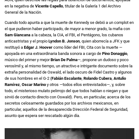
en la negativa de
Vicente Capello
, titular de la Galería 1 del Archivo
General de la Nación.
Cuando todo apunta a que la muerte de Kennedy se debió a un complot en
el que pudieron haber participado, de mayor a menor grado, la mafia con
Sam Giancana
a la cabeza, la CIA, el FBI, el Pentágono, los cubanos
anticastristas y el propio
Lyndon B. Jonson
, quien aborrecía a JFK y que
restituyó a
Edgar J. Hoover
como líder del FBI, Cita con la muerte —
apoyada en una extraordinaria banda sonora a cargo de
Pino Donaggio
,
músico del primer y mejor
Brian De Palma
—, propone un dudoso y poco
verosímil y, al mismo tiempo, un atractivo e intrigante documento sobre la
extraña personalidad de Oswald, el lado oscuro de Fidel Castro y algunos
de sus hombres en el G-2 (
Fabián Escalante
,
Rolando Cubera
,
Antulio
Ramírez
,
Oscar Marino
y otros —todos ellos entrevistados—, y, sobre
todo, el misterioso mulato pelirrojo del que todos hablan o niegan y que
sirvió de contacto directo con Oswald). Pero, en particular, acerca de los
secretos celosamente guardados por los archivos mexicanos, en
particular, aquellos de la desaparecida Dirección Federal de Seguridad,
asunto que espera ser rescatado algún día.