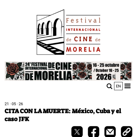
Pasar
Image
al
contenido
principal
Image
EN
M
Sho
n
mobi
men
21 · 05 · 26
CITA CON LA MUERTE: México, Cuba y el
caso JFK