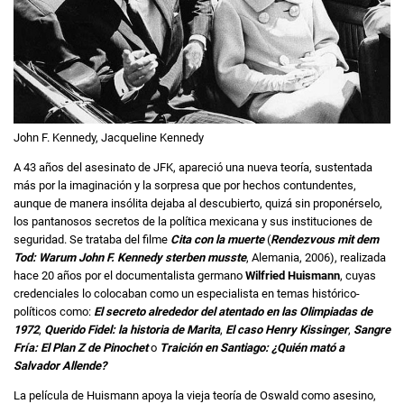
John F. Kennedy, Jacqueline Kennedy
A 43 años del asesinato de JFK, apareció una nueva teoría, sustentada
más por la imaginación y la sorpresa que por hechos contundentes,
aunque de manera insólita dejaba al descubierto, quizá sin proponérselo,
los pantanosos secretos de la política mexicana y sus instituciones de
seguridad. Se trataba del filme
Cita con la muerte
(
Rendezvous mit dem
Tod: Warum John F. Kennedy sterben musste
, Alemania, 2006), realizada
hace 20 años por el documentalista germano
Wilfried Huismann
, cuyas
credenciales lo colocaban como un especialista en temas histórico-
políticos como:
El secreto alrededor del atentado en las Olimpiadas de
1972
,
Querido Fidel: la historia de Marita
,
El caso Henry Kissinger
,
Sangre
Fría: El Plan Z de Pinochet
o
Traición en Santiago: ¿Quién mató a
Salvador Allende?
La película de Huismann apoya la vieja teoría de Oswald como asesino,