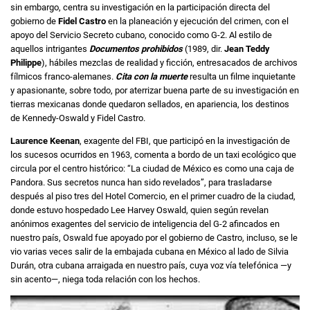
sin embargo, centra su investigación en la participación directa del
gobierno de
Fidel Castro
en la planeación y ejecución del crimen, con el
apoyo del Servicio Secreto cubano, conocido como G-2. Al estilo de
aquellos intrigantes
Documentos prohibidos
(1989, dir.
Jean Teddy
Philippe
), hábiles mezclas de realidad y ficción, entresacados de archivos
fílmicos franco-alemanes.
Cita con la muerte
resulta un filme inquietante
y apasionante, sobre todo, por aterrizar buena parte de su investigación en
tierras mexicanas donde quedaron sellados, en apariencia, los destinos
de Kennedy-Oswald y Fidel Castro.
Laurence Keenan
, exagente del FBI, que participó en la investigación de
los sucesos ocurridos en 1963, comenta a bordo de un taxi ecológico que
circula por el centro histórico: “La ciudad de México es como una caja de
Pandora. Sus secretos nunca han sido revelados”, para trasladarse
después al piso tres del Hotel Comercio, en el primer cuadro de la ciudad,
donde estuvo hospedado Lee Harvey Oswald, quien según revelan
anónimos exagentes del servicio de inteligencia del G-2 afincados en
nuestro país, Oswald fue apoyado por el gobierno de Castro, incluso, se le
vio varias veces salir de la embajada cubana en México al lado de Silvia
Durán, otra cubana arraigada en nuestro país, cuya voz vía telefónica —y
sin acento—, niega toda relación con los hechos.