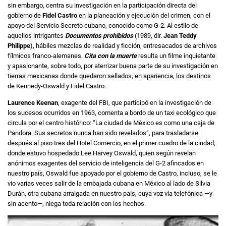
sin embargo, centra su investigación en la participación directa del
gobierno de
Fidel Castro
en la planeación y ejecución del crimen, con el
apoyo del Servicio Secreto cubano, conocido como G-2. Al estilo de
aquellos intrigantes
Documentos prohibidos
(1989, dir.
Jean Teddy
Philippe
), hábiles mezclas de realidad y ficción, entresacados de archivos
fílmicos franco-alemanes.
Cita con la muerte
resulta un filme inquietante
y apasionante, sobre todo, por aterrizar buena parte de su investigación en
tierras mexicanas donde quedaron sellados, en apariencia, los destinos
de Kennedy-Oswald y Fidel Castro.
Laurence Keenan
, exagente del FBI, que participó en la investigación de
los sucesos ocurridos en 1963, comenta a bordo de un taxi ecológico que
circula por el centro histórico: “La ciudad de México es como una caja de
Pandora. Sus secretos nunca han sido revelados”, para trasladarse
después al piso tres del Hotel Comercio, en el primer cuadro de la ciudad,
donde estuvo hospedado Lee Harvey Oswald, quien según revelan
anónimos exagentes del servicio de inteligencia del G-2 afincados en
nuestro país, Oswald fue apoyado por el gobierno de Castro, incluso, se le
vio varias veces salir de la embajada cubana en México al lado de Silvia
Durán, otra cubana arraigada en nuestro país, cuya voz vía telefónica —y
sin acento—, niega toda relación con los hechos.