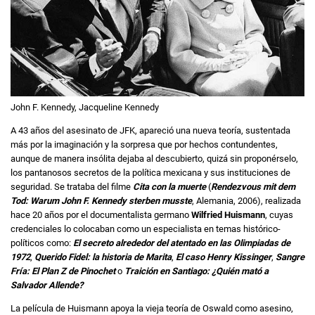
John F. Kennedy, Jacqueline Kennedy
A 43 años del asesinato de JFK, apareció una nueva teoría, sustentada
más por la imaginación y la sorpresa que por hechos contundentes,
aunque de manera insólita dejaba al descubierto, quizá sin proponérselo,
los pantanosos secretos de la política mexicana y sus instituciones de
seguridad. Se trataba del filme
Cita con la muerte
(
Rendezvous mit dem
Tod: Warum John F. Kennedy sterben musste
, Alemania, 2006), realizada
hace 20 años por el documentalista germano
Wilfried Huismann
, cuyas
credenciales lo colocaban como un especialista en temas histórico-
políticos como:
El secreto alrededor del atentado en las Olimpiadas de
1972
,
Querido Fidel: la historia de Marita
,
El caso Henry Kissinger
,
Sangre
Fría: El Plan Z de Pinochet
o
Traición en Santiago: ¿Quién mató a
Salvador Allende?
La película de Huismann apoya la vieja teoría de Oswald como asesino,