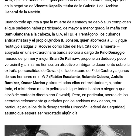
en la negativa de
Vicente Capello
, titular de la Galería 1 del Archivo
General de la Nación.
Cuando todo apunta a que la muerte de Kennedy se debió a un complot en
el que pudieron haber participado, de mayor a menor grado, la mafia con
Sam Giancana
a la cabeza, la CIA, el FBI, el Pentágono, los cubanos
anticastristas y el propio
Lyndon B. Jonson
, quien aborrecía a JFK y que
restituyó a
Edgar J. Hoover
como líder del FBI, Cita con la muerte —
apoyada en una extraordinaria banda sonora a cargo de
Pino Donaggio
,
músico del primer y mejor
Brian De Palma
—, propone un dudoso y poco
verosímil y, al mismo tiempo, un atractivo e intrigante documento sobre la
extraña personalidad de Oswald, el lado oscuro de Fidel Castro y algunos
de sus hombres en el G-2 (
Fabián Escalante
,
Rolando Cubera
,
Antulio
Ramírez
,
Oscar Marino
y otros —todos ellos entrevistados—, y, sobre
todo, el misterioso mulato pelirrojo del que todos hablan o niegan y que
sirvió de contacto directo con Oswald). Pero, en particular, acerca de los
secretos celosamente guardados por los archivos mexicanos, en
particular, aquellos de la desaparecida Dirección Federal de Seguridad,
asunto que espera ser rescatado algún día.