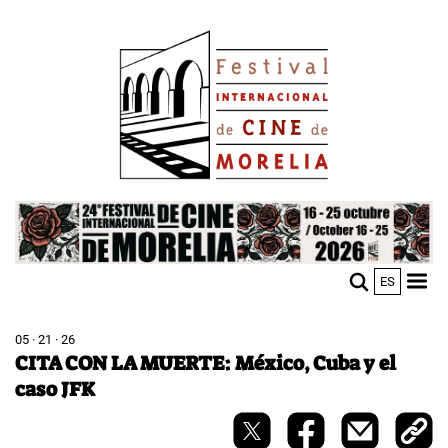
Skip
Image
to
main
content
Image
ES
M
Sho
n
mobi
men
05 · 21 · 26
CITA CON LA MUERTE: México, Cuba y el
caso JFK