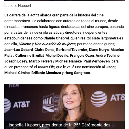
Isabelle Huppert
La carrera de la actriz abarca gran parte de la historia del cine
contemporáneo. Ha colaborado con autores de todos el mundo, desde
cineastas franceses hasta figuras destacadas del cine europeo, pasando
por artistas de la nueva ola asiática y directores independientes
estadounidenses como
Claude Chabrol
, quien realizó siete largometrajes
con ella,
Violette
y
Una cuestión de mujeres
, por mencionar algunas;
Jean-Luc Godard
,
Claire Denis
,
Bertrand Tavernier
,
Diane Kurys
,
Maurice
Pialat
,
Catherine Breillat
,
Michel Deville
,
François Ozon
,
André Téchiné
,
Joseph Losey
,
Marco Ferreri
y
Michael Haneke
,
Paul Verhoeven
, para
quien protagonizó el
thriller
Elle
, que le valió una nominación al Oscar;
Michael Cimino
,
Brillante Mendoza
y
Hong Sang-soo
.
Isabelle Huppert, presidenta de la 25ª Cérémonie des