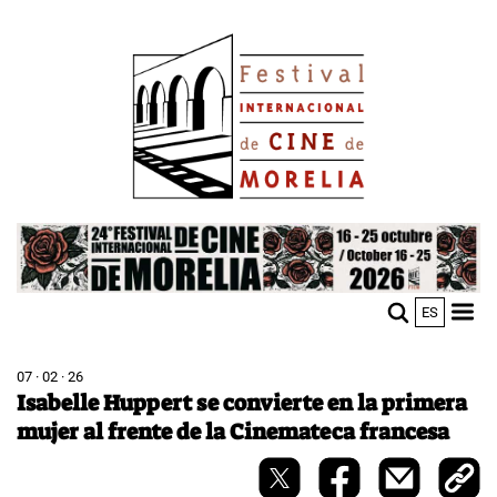
Skip
Image
to
main
content
Image
ES
M
Sho
n
mobi
men
07 · 02 · 26
Isabelle Huppert se convierte en la primera
mujer al frente de la Cinemateca francesa