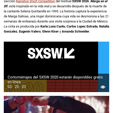
sección
Narrative Short Competition
del festival
SXSW 2026
.
Marga en el
DF
, está inspirado en la vida real y se desarrolla después de la muerte de
la cantante Selena Quintanilla en 1995. La historia captura la experiencia
de Marga Salinas, una mujer dominicana cuya vida se desmorona a las 21
semanas de embarazo durante una visita sorpresa a la Ciudad de México.
La cinta es producida por
Karla Luna Cantu
,
Carlos Lopez Estrada
,
Natalia
Gonzalez
,
Eugenio Valero
,
Glenn Kiser
y
Amanda Schneider
.
Cortometrajes del SXSW 2020 estarán disponibles gratis
en línea
03 · 25 · 20