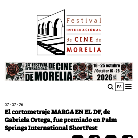
Skip
Image
to
main
content
Image
ES
M
Sho
n
mobi
men
07 · 07 · 26
El cortometraje MARGA EN EL DF, de
Gabriela Ortega, fue premiado en Palm
Springs International ShortFest