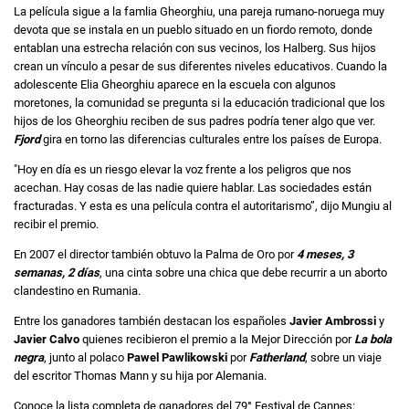
La película sigue a la famlia Gheorghiu, una pareja rumano-noruega muy
devota que se instala en un pueblo situado en un fiordo remoto, donde
entablan una estrecha relación con sus vecinos, los Halberg. Sus hijos
crean un vínculo a pesar de sus diferentes niveles educativos. Cuando la
adolescente Elia Gheorghiu aparece en la escuela con algunos
moretones, la comunidad se pregunta si la educación tradicional que los
hijos de los Gheorghiu reciben de sus padres podría tener algo que ver.
Fjord
gira en torno las diferencias culturales entre los países de Europa.
"Hoy en día es un riesgo elevar la voz frente a los peligros que nos
acechan. Hay cosas de las nadie quiere hablar. Las sociedades están
fracturadas. Y esta es una película contra el autoritarismo”, dijo Mungiu al
recibir el premio.
En 2007 el director también obtuvo la Palma de Oro por
4 meses, 3
semanas, 2 días
, una cinta sobre una chica que debe recurrir a un aborto
clandestino en Rumania.
Entre los ganadores también destacan los españoles
Javier Ambrossi
y
Javier Calvo
quienes recibieron el premio a la Mejor Dirección por
La bola
negra
, junto al polaco
Pawel Pawlikowski
por
Fatherland
, sobre un viaje
del escritor Thomas Mann y su hija por Alemania.
Conoce la lista completa de ganadores del 79° Festival de Cannes: