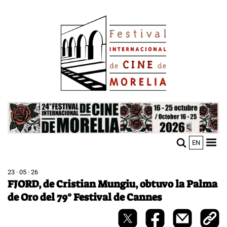
Pasar
Image
al
contenido
principal
Image
EN
M
Sho
n
mobi
men
23 · 05 · 26
FJORD, de Cristian Mungiu, obtuvo la Palma
de Oro del 79° Festival de Cannes