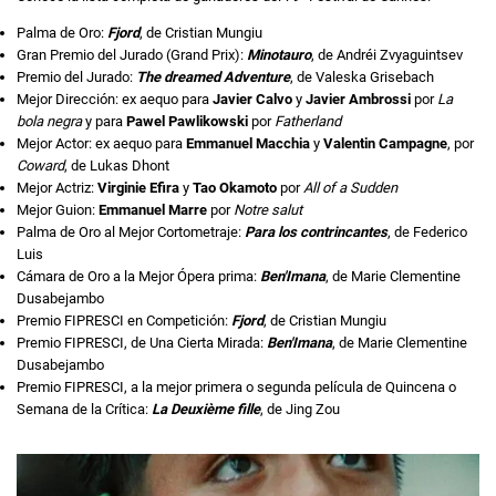
Palma de Oro:
Fjord
, de Cristian Mungiu
Gran Premio del Jurado (Grand Prix):
Minotauro
, de Andréi Zvyaguintsev
Premio del Jurado:
The dreamed Adventure
, de Valeska Grisebach
Mejor Dirección: ex aequo para
Javier Calvo
y
Javier Ambrossi
por
La
bola negra
y para
Pawel Pawlikowski
por
Fatherland
Mejor Actor: ex aequo para
Emmanuel Macchia
y
Valentin Campagne
, por
Coward
, de Lukas Dhont
Mejor Actriz:
Virginie Efira
y
Tao Okamoto
por
All of a Sudden
Mejor Guion:
Emmanuel Marre
por
Notre salut
Palma de Oro al Mejor Cortometraje:
Para los contrincantes
, de Federico
Luis
Cámara de Oro a la Mejor Ópera prima:
Ben'Imana
, de Marie Clementine
Dusabejambo
Premio FIPRESCI en Competición:
Fjord
, de Cristian Mungiu
Premio FIPRESCI, de Una Cierta Mirada:
Ben'Imana
, de Marie Clementine
Dusabejambo
Premio FIPRESCI, a la mejor primera o segunda película de Quincena o
Semana de la Crítica:
La Deuxième fille
, de Jing Zou