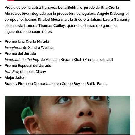
Presidido por la actriz francesa
Leïla Bekhti
, el jurado de
Una Cierta
Mirada
estuvo integrado por la productora senegalesa
Angèle Diabang
, el
compositor
libanés Khaled Mouzanar
, la directora italiana
Laura Samani
y
el cineasta francés
Thomas Cailley
, quienes además otorgaron los
siguientes reconocimientos:
Premio Una Cierta Mirada
Everytime
, de Sandra Wollner
Premio del Jurado
Elephants in the Fog
, de Abinash Bikram Shah (Primera película)
Premio Especial del Jurado
Iron Boy
, de Louis Clichy
Mejor Actor
Bradley Fiomona Dembeasset en Congo Boy, de Rafiki Fariala