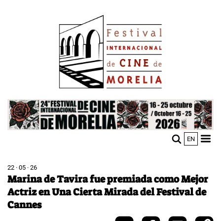
Pasar
Image
al
contenido
principal
Image
EN
M
Sho
n
mobi
men
22 · 05 · 26
Marina de Tavira fue premiada como Mejor
Actriz en Una Cierta Mirada del Festival de
Cannes