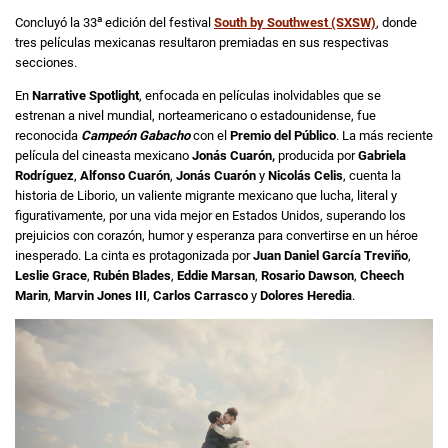
a
Concluyó la 33
edición del festival
South by Southwest (SXSW)
, donde
tres películas mexicanas resultaron premiadas en sus respectivas
secciones.
En
Narrative Spotlight
, enfocada en películas inolvidables que se
estrenan a nivel mundial, norteamericano o estadounidense, fue
reconocida
Campeón Gabacho
con el
Premio del Público
. La más reciente
película del cineasta mexicano
Jonás Cuarón,
producida por
Gabriela
Rodríguez
,
Alfonso Cuarón
,
Jonás Cuarón
y
Nicolás Celis
, cuenta la
historia de Liborio, un valiente migrante mexicano que lucha, literal y
figurativamente, por una vida mejor en Estados Unidos, superando los
prejuicios con corazón, humor y esperanza para convertirse en un héroe
inesperado. La cinta es protagonizada por
Juan Daniel García Treviño
,
Leslie Grace
,
Rubén Blades
,
Eddie Marsan
,
Rosario Dawson
,
Cheech
Marin
,
Marvin Jones III
,
Carlos Carrasco
y
Dolores Heredia
.