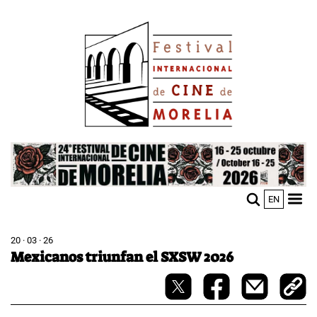
Pasar
Image
al
contenido
principal
Image
EN
M
Sho
n
mobi
men
20 · 03 · 26
Mexicanos triunfan el SXSW 2026