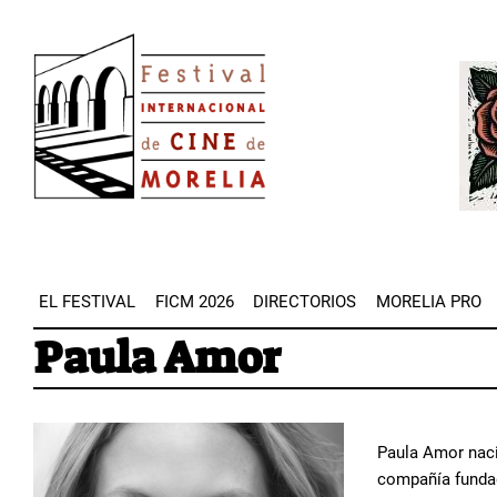
Pasar
Image
al
Imag
contenido
principal
EL FESTIVAL
FICM 2026
DIRECTORIOS
MORELIA PRO
Paula Amor
Paula Amor naci
compañía fundad