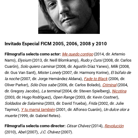
Invitado Especial FICM 2005, 2006, 2008 y 2010
Filmografía selecta como actor:
Me quedo contigo
(2014, dir. Artemio
Narro),
Elysium
(2013, dir. Neill Blomkamp),
Rudo y Cursi
(2008, dir. Carlos
Cuarón),
Solo quiero caminar
(2008, dir. Agustín Díaz Yanes),
Milk
(2008,
dir. Gus Van Sant),
Mister Lonely
(2007, dir. Harmony Korine),
El búfalo de
la noche
(2007, dir. Jorge Hernández Aldana),
Fade to Black
(2006, dir.
Oliver Parker),
Sólo Dios sabe
(2006, dir. Carlos Bolado),
Criminal
(2004,
dir. Gregory Jacobs),
La terminal
(2004, dir. Steven Spielberg),
Nicotina
(2003, dir. Hugo Rodríguez),
Open Range
(2003, dir. Kevin Costner),
Soldados de Salamina
(2003, dir. David Trueba),
Frida
(2002, dir. Julie
Taymor),
Y tu mamá también
(2001, dir. Alfonso Cuarón),
Un dulce olor a
muerte
(1999, dir. Gabriel Retes).
Filmografía selecta como director:
César Chávez
(2014),
Revolución
(2010),
Abel
(2007),
J.C. Chávez
(2007).