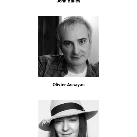
John Bailey
Olivier Assayas