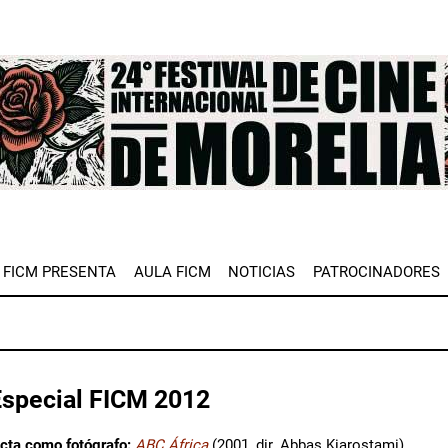
e
FICM PRESENTA
AULA FICM
NOTICIAS
PATROCINADORES
Especial FICM 2012
ecta como fotógrafo:
ABC África
(2001, dir. Abbas Kiarostami).