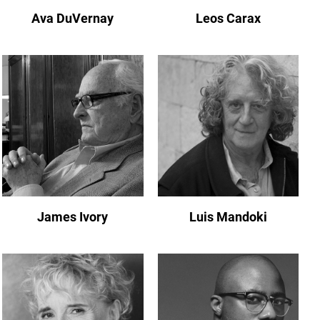
Ava DuVernay
Leos Carax
James Ivory
Luis Mandoki