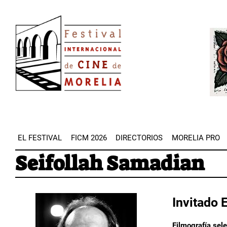
Pasar
Image
al
Imag
contenido
principal
EL FESTIVAL
FICM 2026
DIRECTORIOS
MORELIA PRO
Seifollah Samadian
Invitado 
Filmografía sel