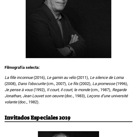
Filmografía selecta:
La fille inconnue
(2016),
Le gamin au vélo
(2011),
Le silence de Lorna
(2008),
Dans l’obscurite
(cm., 2007),
Le fils
(2002),
La promesse
(1996),
Je pense à vous
(1992),
Il court, il court, le monde
(cm., 1987),
Regarde
Jonathan
,
Jean Louvet son oeuvre
(doc., 1983),
Leçons d’une université
volante
(doc., 1982).
Invitados Especiales 2019