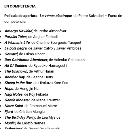
EN COMPETENCIA
Película de apertura:
La vénus électrique
, de Pierre Salvadori – Fuera de
competencia
Amarga Navidad
, de Pedro Almodóvar
Parallel Tales
, de Asghar Farhadi
A Woman’s Life
, de Charline Bourgeois-Tacquet
La bola negra
, de Javier Calvo y Javier Ambrossi
Coward
, de Lukas Dhont
Das Geträumte Abenteuer
, de Valeska Grisebach
All Of Sudden
, de Ryusuke Hamaguchi
The Unknown
, de Arthur Harari
Another Day
, de Jeanne Herry
Sheep in the Box
, de Hirokazu Kore-Eda
Hope
, de Hong-jin Na
Nagi Notes
, de Koji Fukada
Gentle Monster
, de Marie Kreutzer
Notre Salut
, de Emmanuel Marre
Fjord
, de Cristian Mungiu
The Birthday Party
, de Léa Mysius
Moulin
, de László Nemes
Fatherland
, de Pawel Pawlikowski