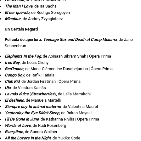
The Man I Love
, de Ira Sachs
El ser querido
, de Rodrigo Sorogoyen
Minotaur
, de Andrey Zvyagintsev
Un Certain Regard
Película de apertura:
Teenage Sex and Death at Camp Miasma
, de Jane
Schoenbrun
Elephants In the Fog
, de Abinash Bikram Shah | Ópera Prima
Iron Boy
, de Louis Clichy
Ben’imana
, de Marie-Clémentine Dusabejambo | Ópera Prima
Congo Boy
, de Rafiki Fariala
Club Kid
, de Jordan Firstman | Ópera Prima
Uļa
, de Viesturs Kairišs
La más dulce
(
Strawberries
), de Laïla Marrakchi
El deshielo
, de Manuela Martelli
Siempre soy tu animal materno
, de Valentina Maurel
Yesterday the Eye Didn’t Sleep
, de Rakan Mayasi
I’ll Be Gone in June
, de Katharina Rivilis | Ópera Prima
Words of Love
, de Rudi Rosenberg
Everytime
, de Sandra Wollner
All the Lovers in the Night
, de Yukiko Sode