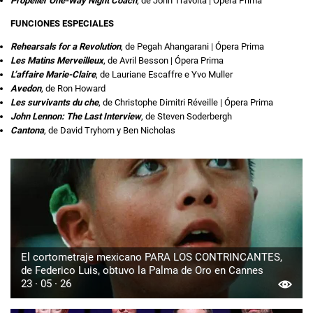
Propeller One-Way Night Coach
, de John Travolta | Ópera Prima
FUNCIONES ESPECIALES
Rehearsals for a Revolution
, de Pegah Ahangarani | Ópera Prima
Les Matins Merveilleux
, de Avril Besson | Ópera Prima
L’affaire Marie-Claire
, de Lauriane Escaffre e Yvo Muller
Avedon
, de Ron Howard
Les survivants du che
, de Christophe Dimitri Réveille | Ópera Prima
John Lennon: The Last Interview
, de Steven Soderbergh
Cantona
, de David Tryhorn y Ben Nicholas
El cortometraje mexicano PARA LOS CONTRINCANTES,
de Federico Luis, obtuvo la Palma de Oro en Cannes
23 · 05 · 26