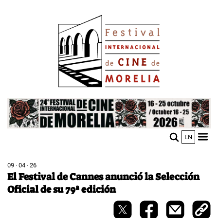
Pasar
Image
al
contenido
principal
Image
EN
M
Sho
n
mobi
men
09 · 04 · 26
El Festival de Cannes anunció la Selección
Oficial de su 79ª edición