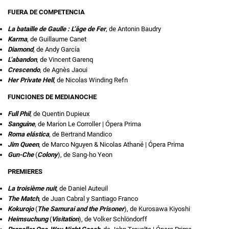
FUERA DE COMPETENCIA
La bataille de Gaulle : L’âge de Fer
, de Antonin Baudry
Karma
, de Guillaume Canet
Diamond
, de Andy García
L’abandon
, de Vincent Garenq
Crescendo
, de Agnès Jaoui
Her Private Hell
, de Nicolas Winding Refn
FUNCIONES DE MEDIANOCHE
Full Phil
, de Quentin Dupieux
Sanguine
, de Marion Le Corroller | Ópera Prima
Roma elástica
, de Bertrand Mandico
Jim Queen
, de Marco Nguyen & Nicolas Athané | Ópera Prima
Gun-Che
(
Colony
), de Sang-ho Yeon
PREMIERES
La troisième nuit
, de Daniel Auteuil
The Match
, de Juan Cabral y Santiago Franco
Kokurojo
(
The Samurai and the Prisoner
), de Kurosawa Kiyoshi
Heimsuchung
(
Visitation
), de Volker Schlöndorff