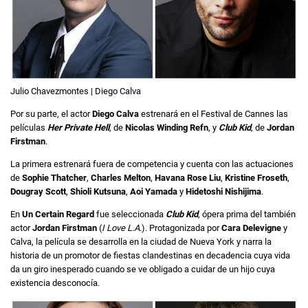
Julio Chavezmontes | Diego Calva
Por su parte, el actor
Diego Calva
estrenará en el Festival de Cannes las
películas
Her Private Hell
, de
Nicolas Winding Refn
, y
Club Kid
, de
Jordan
Firstman
.
La primera estrenará fuera de competencia y cuenta con las actuaciones
de
Sophie Thatcher
,
Charles Melton
,
Havana Rose Liu
,
Kristine Froseth
,
Dougray Scott
,
Shioli Kutsuna
,
Aoi Yamada
y
Hidetoshi Nishijima
.
En
Un Certain Regard
fue seleccionada
Club Kid
, ópera prima del también
actor
Jordan Firstman
(
I Love L.A.
). Protagonizada por
Cara Delevigne
y
Calva, la película se desarrolla en la ciudad de Nueva York y narra la
historia de un promotor de fiestas clandestinas en decadencia cuya vida
da un giro inesperado cuando se ve obligado a cuidar de un hijo cuya
existencia desconocía.