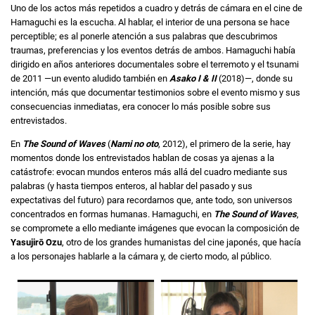
Uno de los actos más repetidos a cuadro y detrás de cámara en el cine de
Hamaguchi es la escucha. Al hablar, el interior de una persona se hace
perceptible; es al ponerle atención a sus palabras que descubrimos
traumas, preferencias y los eventos detrás de ambos. Hamaguchi había
dirigido en años anteriores documentales sobre el terremoto y el tsunami
de 2011 —un evento aludido también en
Asako I & II
(2018)—, donde su
intención, más que documentar testimonios sobre el evento mismo y sus
consecuencias inmediatas, era conocer lo más posible sobre sus
entrevistados.
En
The Sound of Waves
(
Nami no oto
, 2012), el primero de la serie, hay
momentos donde los entrevistados hablan de cosas ya ajenas a la
catástrofe: evocan mundos enteros más allá del cuadro mediante sus
palabras (y hasta tiempos enteros, al hablar del pasado y sus
expectativas del futuro) para recordarnos que, ante todo, son universos
concentrados en formas humanas. Hamaguchi, en
The Sound of Waves
,
se compromete a ello mediante imágenes que evocan la composición de
Yasujirō Ozu
, otro de los grandes humanistas del cine japonés, que hacía
a los personajes hablarle a la cámara y, de cierto modo, al público.