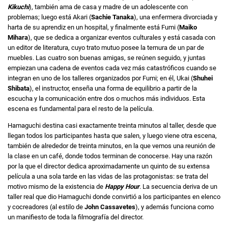
Kikuchi
), también ama de casa y madre de un adolescente con
problemas; luego está Akari (
Sachie Tanaka
), una enfermera divorciada y
harta de su aprendiz en un hospital, y finalmente está Fumi (
Maiko
Mihara
), que se dedica a organizar eventos culturales y está casada con
un editor de literatura, cuyo trato mutuo posee la ternura de un par de
muebles. Las cuatro son buenas amigas, se reúnen seguido, y juntas
empiezan una cadena de eventos cada vez más catastróficos cuando se
integran en uno de los talleres organizados por Fumi; en él, Ukai (
Shuhei
Shibata
), el instructor, enseña una forma de equilibrio a partir de la
escucha y la comunicación entre dos o muchos más individuos. Esta
escena es fundamental para el resto de la película.
Hamaguchi destina casi exactamente treinta minutos al taller, desde que
llegan todos los participantes hasta que salen, y luego viene otra escena,
también de alrededor de treinta minutos, en la que vemos una reunión de
la clase en un café, donde todos terminan de conocerse. Hay una razón
por la que el director dedica aproximadamente un quinto de su extensa
película a una sola tarde en las vidas de las protagonistas: se trata del
motivo mismo de la existencia de
Happy Hour
. La secuencia deriva de un
taller real que dio Hamaguchi donde convirtió a los participantes en elenco
y cocreadores (al estilo de
John Cassavetes
), y además funciona como
un manifiesto de toda la filmografía del director.