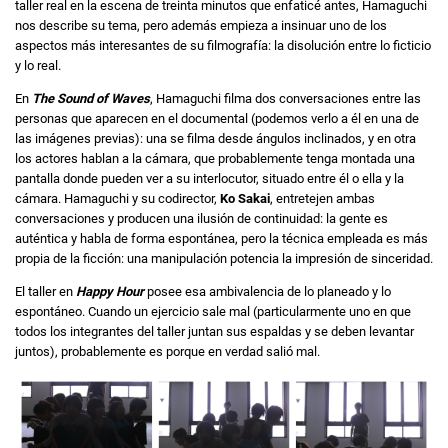
taller real en la escena de treinta minutos que enfaticé antes, Hamaguchi
nos describe su tema, pero además empieza a insinuar uno de los
aspectos más interesantes de su filmografía: la disolución entre lo ficticio
y lo real.
En
The Sound of Waves
, Hamaguchi filma dos conversaciones entre las
personas que aparecen en el documental (podemos verlo a él en una de
las imágenes previas): una se filma desde ángulos inclinados, y en otra
los actores hablan a la cámara, que probablemente tenga montada una
pantalla donde pueden ver a su interlocutor, situado entre él o ella y la
cámara. Hamaguchi y su codirector,
Ko Sakai
, entretejen ambas
conversaciones y producen una ilusión de continuidad: la gente es
auténtica y habla de forma espontánea, pero la técnica empleada es más
propia de la ficción: una manipulación potencia la impresión de sinceridad.
El taller en
Happy Hour
posee esa ambivalencia de lo planeado y lo
espontáneo. Cuando un ejercicio sale mal (particularmente uno en que
todos los integrantes del taller juntan sus espaldas y se deben levantar
juntos), probablemente es porque en verdad salió mal.