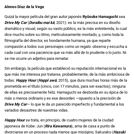
Alonso Díaz de la Vega
Quizá la mayor película del gran autor japonés
Ryūsuke Hamaguchi
sea
Drive My Car
(
Doraibu mai kâ
, 2021): es la más precisa en su diseño
dramático y visual; según su vasto público, es la más entretenida, lo cual
dice mucho sobre su ritmo, meticulosamente montado, y, como toda la
filmografía del director, es hondamente humana, ya que reparte
compasión a todos sus personajes como un regalo: observa y escucha a
cada cual con una paciencia que va más allá de lo prudente o lo justo. Ni
se me ocurre un adjetivo para rematar.
Sin embargo, la película que estableció su reputación internacional es la
que más me interesa por tratarse, probablemente, de la más ambiciosa de
todas:
Happy Hour
(
Happî awâ
, 2015), que dura muchas horas más de la
prometida en el título (cinco, con 17 minutos, para ser exactos); ninguna
de ellas es precisamente feliz. Hamaguchi se desborda en su épica de lo
más o menos ordinario y es ese desorden —opuesto a la precisión de
Drive My Car
— lo que le da un parecido imperfecto y fundamental a los
variados desastres de nuestras vidas.
Happy Hour
se trata, en principio, de cuatro mujeres de la ciudad
japonesa de Kobe: Jun (
Rira Kawamura
), ama de casa a punto de
divorciarse en un proceso nada menos que misógino; Sakurako (
Hazuki