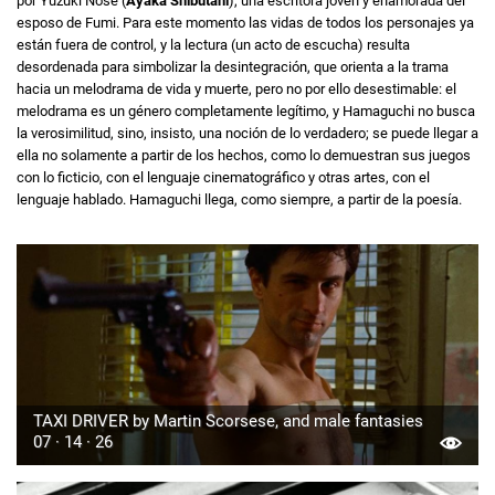
por Yuzuki Nose (
Ayaka Shibutani
), una escritora joven y enamorada del
esposo de Fumi. Para este momento las vidas de todos los personajes ya
están fuera de control, y la lectura (un acto de escucha) resulta
desordenada para simbolizar la desintegración, que orienta a la trama
hacia un melodrama de vida y muerte, pero no por ello desestimable: el
melodrama es un género completamente legítimo, y Hamaguchi no busca
la verosimilitud, sino, insisto, una noción de lo verdadero; se puede llegar a
ella no solamente a partir de los hechos, como lo demuestran sus juegos
con lo ficticio, con el lenguaje cinematográfico y otras artes, con el
lenguaje hablado. Hamaguchi llega, como siempre, a partir de la poesía.
TAXI DRIVER by Martin Scorsese, and male fantasies
07 · 14 · 26