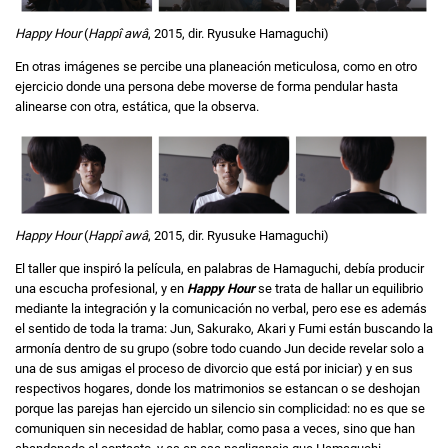
Happy Hour
(
Happî awâ
, 2015, dir. Ryusuke Hamaguchi)
En otras imágenes se percibe una planeación meticulosa, como en otro
ejercicio donde una persona debe moverse de forma pendular hasta
alinearse con otra, estática, que la observa.
Happy Hour
(
Happî awâ
, 2015, dir. Ryusuke Hamaguchi)
El taller que inspiró la película, en palabras de Hamaguchi, debía producir
una escucha profesional, y en
Happy Hour
se trata de hallar un equilibrio
mediante la integración y la comunicación no verbal, pero ese es además
el sentido de toda la trama: Jun, Sakurako, Akari y Fumi están buscando la
armonía dentro de su grupo (sobre todo cuando Jun decide revelar solo a
una de sus amigas el proceso de divorcio que está por iniciar) y en sus
respectivos hogares, donde los matrimonios se estancan o se deshojan
porque las parejas han ejercido un silencio sin complicidad: no es que se
comuniquen sin necesidad de hablar, como pasa a veces, sino que han