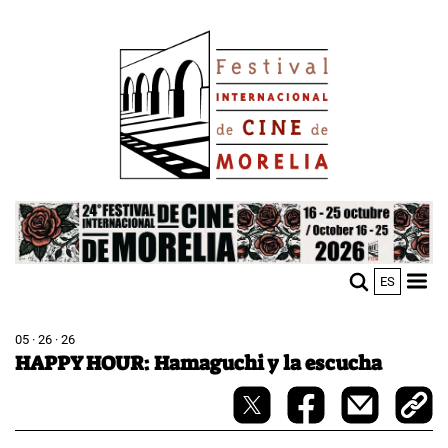
Skip
Image
to
main
content
Image
ES
M
Sho
n
mobi
men
05 · 26 · 26
HAPPY HOUR: Hamaguchi y la escucha