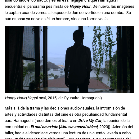
abandonado el contacto, y es en esa negligencia que Hamaguchi
encuentra el panorama pesimista de
Happy Hour
. De nuevo, las imágenes
lo captan cuando vemos al esposo de Jun convertido en una sombra. Su
aún esposa ya no ve en él un hombre, sino una forma vacía.
Happy Hour
(
Happî awâ
, 2015, dir. Ryusuke Hamaguchi)
Más allá de la trama y las decisiones audiovisuales, la intromisión de
artes y actividades distintas del cine es otra peculiaridad fundamental
para Hamaguchi (recordemos el teatro en
Drive My Car
; la reunión de la
comunidad en
El mal no existe
[
Aku wa sonzai shinai
, 2023]). Además del
taller, hacia el desenlace vemos una lectura de un cuento llevada a cabo