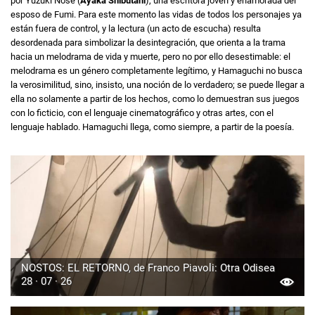
por Yuzuki Nose (
Ayaka Shibutani
), una escritora joven y enamorada del
esposo de Fumi. Para este momento las vidas de todos los personajes ya
están fuera de control, y la lectura (un acto de escucha) resulta
desordenada para simbolizar la desintegración, que orienta a la trama
hacia un melodrama de vida y muerte, pero no por ello desestimable: el
melodrama es un género completamente legítimo, y Hamaguchi no busca
la verosimilitud, sino, insisto, una noción de lo verdadero; se puede llegar a
ella no solamente a partir de los hechos, como lo demuestran sus juegos
con lo ficticio, con el lenguaje cinematográfico y otras artes, con el
lenguaje hablado. Hamaguchi llega, como siempre, a partir de la poesía.
NOSTOS: EL RETORNO, de Franco Piavoli: Otra Odisea
28 · 07 · 26