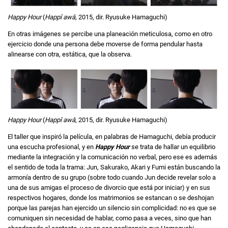
Happy Hour
(
Happî awâ
, 2015, dir. Ryusuke Hamaguchi)
En otras imágenes se percibe una planeación meticulosa, como en otro
ejercicio donde una persona debe moverse de forma pendular hasta
alinearse con otra, estática, que la observa.
Happy Hour
(
Happî awâ
, 2015, dir. Ryusuke Hamaguchi)
El taller que inspiró la película, en palabras de Hamaguchi, debía producir
una escucha profesional, y en
Happy Hour
se trata de hallar un equilibrio
mediante la integración y la comunicación no verbal, pero ese es además
el sentido de toda la trama: Jun, Sakurako, Akari y Fumi están buscando la
armonía dentro de su grupo (sobre todo cuando Jun decide revelar solo a
una de sus amigas el proceso de divorcio que está por iniciar) y en sus
respectivos hogares, donde los matrimonios se estancan o se deshojan
porque las parejas han ejercido un silencio sin complicidad: no es que se
comuniquen sin necesidad de hablar, como pasa a veces, sino que han