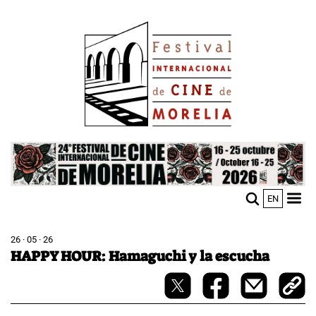
Pasar
Image
al
contenido
principal
Image
EN
M
Sho
n
mobi
men
26 · 05 · 26
HAPPY HOUR: Hamaguchi y la escucha