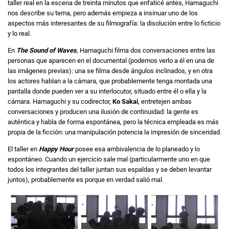
taller real en la escena de treinta minutos que enfaticé antes, Hamaguchi
nos describe su tema, pero además empieza a insinuar uno de los
aspectos más interesantes de su filmografía: la disolución entre lo ficticio
y lo real.
En
The Sound of Waves
, Hamaguchi filma dos conversaciones entre las
personas que aparecen en el documental (podemos verlo a él en una de
las imágenes previas): una se filma desde ángulos inclinados, y en otra
los actores hablan a la cámara, que probablemente tenga montada una
pantalla donde pueden ver a su interlocutor, situado entre él o ella y la
cámara. Hamaguchi y su codirector,
Ko Sakai
, entretejen ambas
conversaciones y producen una ilusión de continuidad: la gente es
auténtica y habla de forma espontánea, pero la técnica empleada es más
propia de la ficción: una manipulación potencia la impresión de sinceridad.
El taller en
Happy Hour
posee esa ambivalencia de lo planeado y lo
espontáneo. Cuando un ejercicio sale mal (particularmente uno en que
todos los integrantes del taller juntan sus espaldas y se deben levantar
juntos), probablemente es porque en verdad salió mal.