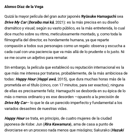
Alonso Díaz de la Vega
Quizá la mayor película del gran autor japonés
Ryūsuke Hamaguchi
sea
Drive My Car
(
Doraibu mai kâ
, 2021): es la más precisa en su diseño
dramático y visual; según su vasto público, es la más entretenida, lo cual
dice mucho sobre su ritmo, meticulosamente montado, y, como toda la
filmografía del director, es hondamente humana, ya que reparte
compasión a todos sus personajes como un regalo: observa y escucha a
cada cual con una paciencia que va más allá de lo prudente o lo justo. Ni
se me ocurre un adjetivo para rematar.
Sin embargo, la película que estableció su reputación internacional es la
que más me interesa por tratarse, probablemente, de la más ambiciosa de
todas:
Happy Hour
(
Happî awâ
, 2015), que dura muchas horas más de la
prometida en el título (cinco, con 17 minutos, para ser exactos); ninguna
de ellas es precisamente feliz. Hamaguchi se desborda en su épica de lo
más o menos ordinario y es ese desorden —opuesto a la precisión de
Drive My Car
— lo que le da un parecido imperfecto y fundamental a los
variados desastres de nuestras vidas.
Happy Hour
se trata, en principio, de cuatro mujeres de la ciudad
japonesa de Kobe: Jun (
Rira Kawamura
), ama de casa a punto de
divorciarse en un proceso nada menos que misógino; Sakurako (
Hazuki