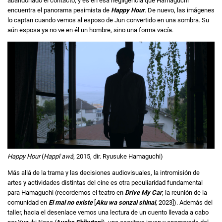
abandonado el contacto, y es en esa negligencia que Hamaguchi
encuentra el panorama pesimista de
Happy Hour
. De nuevo, las imágenes
lo captan cuando vemos al esposo de Jun convertido en una sombra. Su
aún esposa ya no ve en él un hombre, sino una forma vacía.
Happy Hour
(
Happî awâ
, 2015, dir. Ryusuke Hamaguchi)
Más allá de la trama y las decisiones audiovisuales, la intromisión de
artes y actividades distintas del cine es otra peculiaridad fundamental
para Hamaguchi (recordemos el teatro en
Drive My Car
; la reunión de la
comunidad en
El mal no existe
[
Aku wa sonzai shinai
, 2023]). Además del
taller, hacia el desenlace vemos una lectura de un cuento llevada a cabo