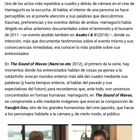
Uno de los actos más repetidos a cuadro y detrás de cámara en el cine de
Hamaguchi es la escucha. Al hablar, el interior de una persona se hace
perceptible; es al ponerle atención a sus palabras que descubrimos
traumas, preferencias y los eventos detrás de ambos. Hamaguchi había
dirigido en años anteriores documentales sobre el terremoto y el tsunami
de 2011 —un evento aludido también en
Asako I & II
(2018)—, donde su
intención, más que documentar testimonios sobre el evento mismo y sus
consecuencias inmediatas, era conocer lo más posible sobre sus
entrevistados.
En
The Sound of Waves
(
Nami no oto
, 2012), el primero de la serie, hay
momentos donde los entrevistados hablan de cosas ya ajenas a la
catástrofe: evocan mundos enteros más allá del cuadro mediante sus
palabras (y hasta tiempos enteros, al hablar del pasado y sus
expectativas del futuro) para recordarnos que, ante todo, son universos
concentrados en formas humanas. Hamaguchi, en
The Sound of Waves
,
se compromete a ello mediante imágenes que evocan la composición de
Yasujirō Ozu
, otro de los grandes humanistas del cine japonés, que hacía
a los personajes hablarle a la cámara y, de cierto modo, al público.