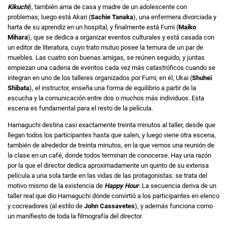
Kikuchi
), también ama de casa y madre de un adolescente con
problemas; luego está Akari (
Sachie Tanaka
), una enfermera divorciada y
harta de su aprendiz en un hospital, y finalmente está Fumi (
Maiko
Mihara
), que se dedica a organizar eventos culturales y está casada con
un editor de literatura, cuyo trato mutuo posee la ternura de un par de
muebles. Las cuatro son buenas amigas, se reúnen seguido, y juntas
empiezan una cadena de eventos cada vez más catastróficos cuando se
integran en uno de los talleres organizados por Fumi; en él, Ukai (
Shuhei
Shibata
), el instructor, enseña una forma de equilibrio a partir de la
escucha y la comunicación entre dos o muchos más individuos. Esta
escena es fundamental para el resto de la película.
Hamaguchi destina casi exactamente treinta minutos al taller, desde que
llegan todos los participantes hasta que salen, y luego viene otra escena,
también de alrededor de treinta minutos, en la que vemos una reunión de
la clase en un café, donde todos terminan de conocerse. Hay una razón
por la que el director dedica aproximadamente un quinto de su extensa
película a una sola tarde en las vidas de las protagonistas: se trata del
motivo mismo de la existencia de
Happy Hour
. La secuencia deriva de un
taller real que dio Hamaguchi donde convirtió a los participantes en elenco
y cocreadores (al estilo de
John Cassavetes
), y además funciona como
un manifiesto de toda la filmografía del director.